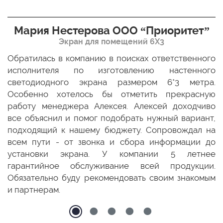
Мария Нестерова ООО “Приоритет”
Экран для помещений 6Х3
мо
Обратилась в компанию в поисках ответственного
Р
ще
исполнителя по изготовлению настенного
н
ых
светодиодного экрана размером 6*3 метра.
п
ТЦ
Особенно хотелось бы отметить прекрасную
о
По
работу менеджера Алексея. Алексей доходчиво
с
ED
все объяснил и помог подобрать нужный вариант,
п
 и
подходящий к нашему бюджету. Сопровождал на
бо
всем пути - от звонка и сбора информации до
установки экрана. У компании 5 летнее
гарантийное обслуживание всей продукции.
Обязательно буду рекомендовать своим знакомым
и партнерам.