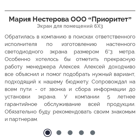
Мария Нестерова ООО “Приоритет”
Экран для помещений 6Х3
мо
Обратилась в компанию в поисках ответственного
Р
ще
исполнителя по изготовлению настенного
н
ых
светодиодного экрана размером 6*3 метра.
п
ТЦ
Особенно хотелось бы отметить прекрасную
о
По
работу менеджера Алексея. Алексей доходчиво
с
ED
все объяснил и помог подобрать нужный вариант,
п
 и
подходящий к нашему бюджету. Сопровождал на
бо
всем пути - от звонка и сбора информации до
установки экрана. У компании 5 летнее
гарантийное обслуживание всей продукции.
Обязательно буду рекомендовать своим знакомым
и партнерам.