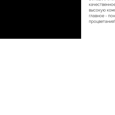
качественное
высокую комп
главное - по
процветания!