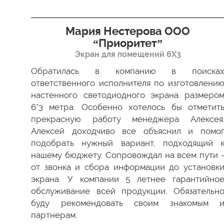
я”
Мария Нестерова ООО
“Приоритет”
Экран для помещений 6Х3
димо
 Все
Обратилась в компанию в поиска
ки в
ответственного исполнителя по изготовлени
ство
настенного светодиодного экрана размеро
ести
6*3 метра. Особенно хотелось бы отметит
а мы
прекрасную работу менеджера Алексея
 был
Алексей доходчиво все объяснил и помо
 как
подобрать нужный вариант, подходящий 
 ваш
нашему бюджету. Сопровождал на всем пути 
от звонка и сбора информации до установк
экрана. У компании 5 летнее гарантийно
обслуживание всей продукции. Обязательн
буду рекомендовать своим знакомым 
партнерам.