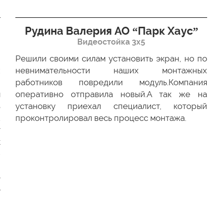
Рудина Валерия АО “Парк Хаус”
Видеостойка 3х5
Решили своими силам установить экран, но по
х
невнимательности наших монтажных
ю
работников повредили модуль.Компания
м
оперативно отправила новый.А так же на
ь
установку приехал специалист, который
.
проконтролировал весь процесс монтажа.
г
к
-
и
е
о
и