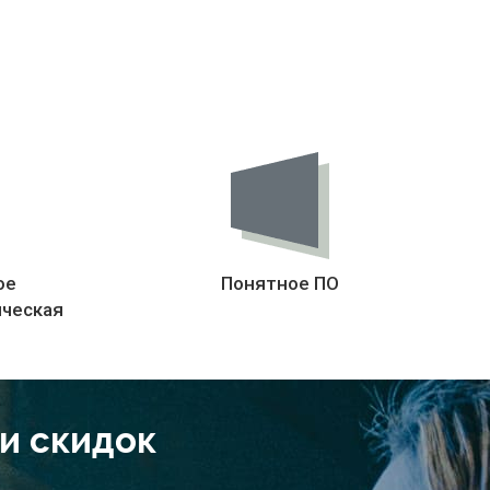
ое
Понятное ПО
ическая
 и скидок