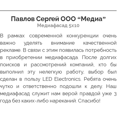
Павлов Сергей ООО “Медиа”
Д
Медиафасад 5х10
В рамках современной конкуренции очень
Сов
важно уделять внимание качественной
Пр
рекламе. В связи с этим появилась потребность
про
в приобретении медиафасада. После долгих
зак
поисков и рассмотрений компаний, кто бы
под
выполнил эту нелегкую работу, выбор был
отл
сделан в пользу LED Electronics. Ребята очень
пер
чутко и ответственно подошли к делу. Наш
ни 
медиафасад служит нам верой правдой уже 3
года без каких-либо нареканий. Спасибо!