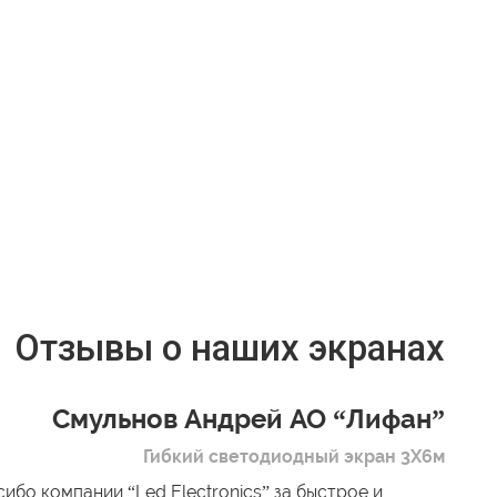
Отзывы о наших экранах
Смульнов Андрей АО “Лифан”
Гибкий светодиодный экран 3Х6м
ибо компании “Led Electronics” за быстрое и