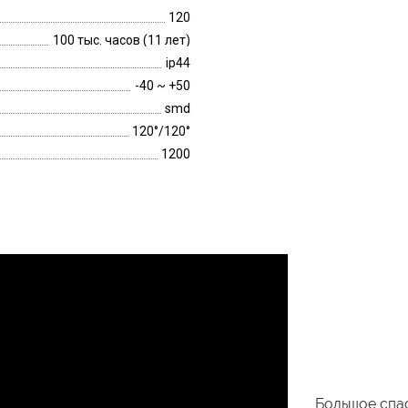
120
100 тыс. часов (11 лет)
ip44
-40 ~ +50
smd
120°/120°
1200
Большое спас