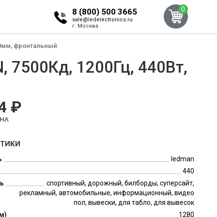
0
8 (800) 500 3665
sale@ledelectronics.ru
г. Москва
320мм, фронтальный
, 7500Кд, 1200Гц, 440Вт,
4 ₽
ЕНА
СТИКИ
ь
ledman
440
ь
спортивный, дорожный, билборды, суперсайт,
рекламный, автомобильные, информационный, видео
пол, вывески, для табло, для вывесок
м)
1280