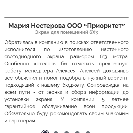
Мария Нестерова ООО “Приоритет”
Экран для помещений 6Х3
мо
Обратилась в компанию в поисках ответственного
Р
ще
исполнителя по изготовлению настенного
н
ых
светодиодного экрана размером 6*3 метра.
п
ТЦ
Особенно хотелось бы отметить прекрасную
о
По
работу менеджера Алексея. Алексей доходчиво
с
ED
все объяснил и помог подобрать нужный вариант,
п
 и
подходящий к нашему бюджету. Сопровождал на
бо
всем пути - от звонка и сбора информации до
установки экрана. У компании 5 летнее
гарантийное обслуживание всей продукции.
Обязательно буду рекомендовать своим знакомым
и партнерам.