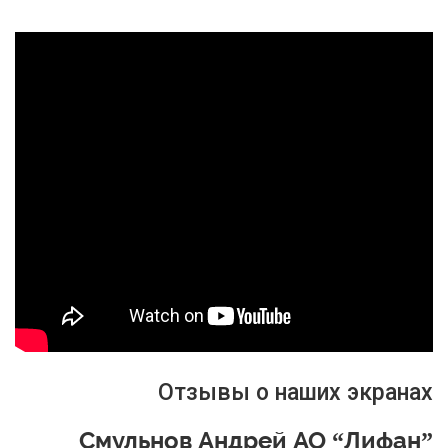
Отзывы о наших экранах
Смульнов Андрей АО “Лифан”