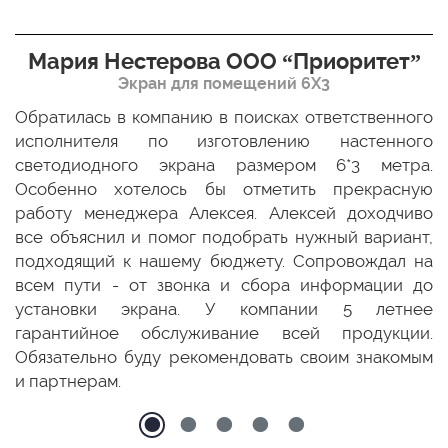
Мария Нестерова ООО “Приоритет”
Экран для помещений 6Х3
мо
Обратилась в компанию в поисках ответственного
Р
ще
исполнителя по изготовлению настенного
н
ых
светодиодного экрана размером 6*3 метра.
п
ТЦ
Особенно хотелось бы отметить прекрасную
о
По
работу менеджера Алексея. Алексей доходчиво
с
ED
все объяснил и помог подобрать нужный вариант,
п
 и
подходящий к нашему бюджету. Сопровождал на
бо
всем пути - от звонка и сбора информации до
установки экрана. У компании 5 летнее
гарантийное обслуживание всей продукции.
Обязательно буду рекомендовать своим знакомым
и партнерам.