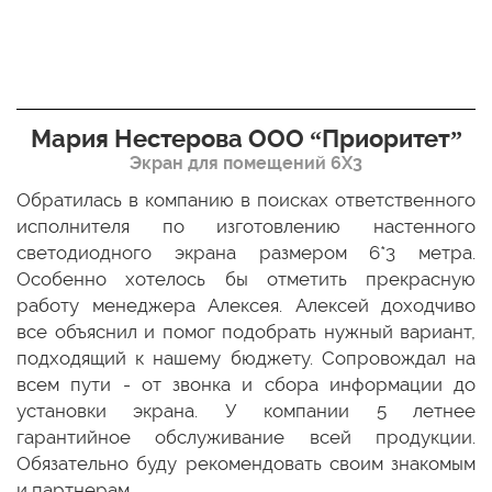
Мария Нестерова ООО “Приоритет”
Экран для помещений 6Х3
мо
Обратилась в компанию в поисках ответственного
Р
ще
исполнителя по изготовлению настенного
н
ых
светодиодного экрана размером 6*3 метра.
п
ТЦ
Особенно хотелось бы отметить прекрасную
о
По
работу менеджера Алексея. Алексей доходчиво
с
ED
все объяснил и помог подобрать нужный вариант,
п
 и
подходящий к нашему бюджету. Сопровождал на
бо
всем пути - от звонка и сбора информации до
установки экрана. У компании 5 летнее
гарантийное обслуживание всей продукции.
Обязательно буду рекомендовать своим знакомым
и партнерам.