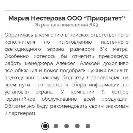
Мария Нестерова ООО “Приоритет”
Экран для помещений 6Х3
мо
Обратилась в компанию в поисках ответственного
Р
ще
исполнителя по изготовлению настенного
н
ых
светодиодного экрана размером 6*3 метра.
п
ТЦ
Особенно хотелось бы отметить прекрасную
о
По
работу менеджера Алексея. Алексей доходчиво
с
ED
все объяснил и помог подобрать нужный вариант,
п
 и
подходящий к нашему бюджету. Сопровождал на
бо
всем пути - от звонка и сбора информации до
установки экрана. У компании 5 летнее
гарантийное обслуживание всей продукции.
Обязательно буду рекомендовать своим знакомым
и партнерам.