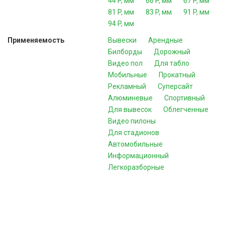
44 P, мм
66 P, мм
67 P, мм
81 P, мм
83 P, мм
91 P, мм
94 P, мм
Применяемость
Вывески
Арендные
Билборды
Дорожный
Видео пол
Для табло
Мобильные
Прокатный
Рекламный
Суперсайт
Алюминевые
Спортивный
Для вывесок
Облегченные
Видео пилоны
Для стадионов
Автомобильные
Информационный
Легкоразборные