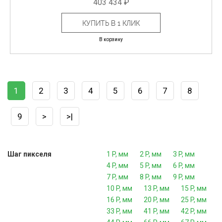
403 434 ₽
КУПИТЬ В 1 КЛИК
В корзину
1
2
3
4
5
6
7
8
9
>
>|
Шаг пикселя
1 P, мм
2 P, мм
3 P, мм
4 P, мм
5 P, мм
6 P, мм
7 P, мм
8 P, мм
9 P, мм
10 P, мм
13 P, мм
15 P, мм
16 P, мм
20 P, мм
25 P, мм
33 P, мм
41 P, мм
42 P, мм