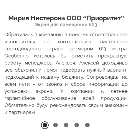
Мария Нестерова ООО “Приоритет”
Экран для помещений 6Х3
мо
Обратилась в компанию в поисках ответственного
Р
ще
исполнителя по изготовлению настенного
н
ых
светодиодного экрана размером 6*3 метра.
п
ТЦ
Особенно хотелось бы отметить прекрасную
о
По
работу менеджера Алексея. Алексей доходчиво
с
ED
все объяснил и помог подобрать нужный вариант,
п
 и
подходящий к нашему бюджету. Сопровождал на
бо
всем пути - от звонка и сбора информации до
установки экрана. У компании 5 летнее
гарантийное обслуживание всей продукции.
Обязательно буду рекомендовать своим знакомым
и партнерам.