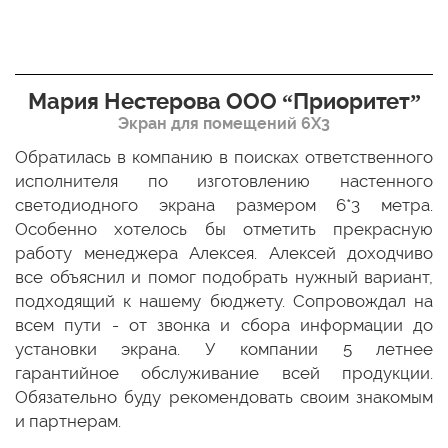
Мария Нестерова ООО “Приоритет”
Экран для помещений 6Х3
мо
Обратилась в компанию в поисках ответственного
Р
ще
исполнителя по изготовлению настенного
н
ых
светодиодного экрана размером 6*3 метра.
п
ТЦ
Особенно хотелось бы отметить прекрасную
о
По
работу менеджера Алексея. Алексей доходчиво
с
ED
все объяснил и помог подобрать нужный вариант,
п
 и
подходящий к нашему бюджету. Сопровождал на
бо
всем пути - от звонка и сбора информации до
установки экрана. У компании 5 летнее
гарантийное обслуживание всей продукции.
Обязательно буду рекомендовать своим знакомым
и партнерам.