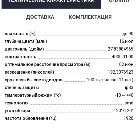
ДОСТАВКА
КОМПЛЕКТАЦИЯ
влажность (%)
до 90
глубина цвета (млн)
16.июл
диагональ (дюйм)
27,83884965
контрастность
4000:01:00
оптимальное расстояние просмотра (м)
02.июн
разрешение (пикселей)
192,3076923
срок службы светодиодов
100 тыс. часов (11 лет)
степень защиты
ip33
температурный режим (°c)
-10 ~ +40
технология
smd
угол обзора
120°/120°
частота обновления (гц)
1920