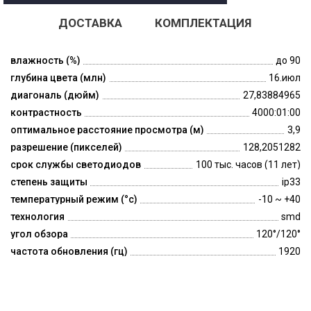
ДОСТАВКА
КОМПЛЕКТАЦИЯ
влажность (%)
до 90
глубина цвета (млн)
16.июл
диагональ (дюйм)
27,83884965
контрастность
4000:01:00
оптимальное расстояние просмотра (м)
3,9
разрешение (пикселей)
128,2051282
срок службы светодиодов
100 тыс. часов (11 лет)
степень защиты
ip33
температурный режим (°c)
-10 ~ +40
технология
smd
угол обзора
120°/120°
частота обновления (гц)
1920