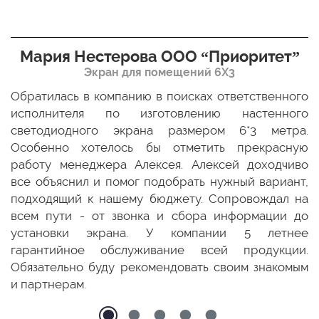
Мария Нестерова ООО “Приоритет”
Экран для помещений 6Х3
мо
Обратилась в компанию в поисках ответственного
Р
ще
исполнителя по изготовлению настенного
н
ых
светодиодного экрана размером 6*3 метра.
п
ТЦ
Особенно хотелось бы отметить прекрасную
о
По
работу менеджера Алексея. Алексей доходчиво
с
ED
все объяснил и помог подобрать нужный вариант,
п
 и
подходящий к нашему бюджету. Сопровождал на
бо
всем пути - от звонка и сбора информации до
установки экрана. У компании 5 летнее
гарантийное обслуживание всей продукции.
Обязательно буду рекомендовать своим знакомым
и партнерам.