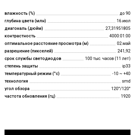
влажность (%)
до 90
глубина цвета (млн)
16.июл
диагональ (дюйм)
27,31951805
контрастность
4000:01:00
оптимальное расстояние просмотра (м)
02.май
разрешение (пикселей)
241,92
срок службы светодиодов
100 тыс. часов (11 лет)
степень защиты
ip33
температурный режим (°c)
-10 ~ +40
технология
smd
угол обзора
120°/120°
частота обновления (гц)
1920