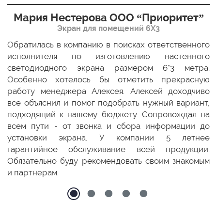
Мария Нестерова ООО “Приоритет”
Экран для помещений 6Х3
мо
Обратилась в компанию в поисках ответственного
Р
ще
исполнителя по изготовлению настенного
н
ых
светодиодного экрана размером 6*3 метра.
п
ТЦ
Особенно хотелось бы отметить прекрасную
о
По
работу менеджера Алексея. Алексей доходчиво
с
ED
все объяснил и помог подобрать нужный вариант,
п
 и
подходящий к нашему бюджету. Сопровождал на
бо
всем пути - от звонка и сбора информации до
установки экрана. У компании 5 летнее
гарантийное обслуживание всей продукции.
Обязательно буду рекомендовать своим знакомым
и партнерам.