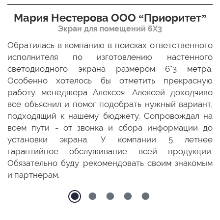
Мария Нестерова ООО “Приоритет”
Экран для помещений 6Х3
мо
Обратилась в компанию в поисках ответственного
Р
ще
исполнителя по изготовлению настенного
н
ых
светодиодного экрана размером 6*3 метра.
п
ТЦ
Особенно хотелось бы отметить прекрасную
о
По
работу менеджера Алексея. Алексей доходчиво
с
ED
все объяснил и помог подобрать нужный вариант,
п
 и
подходящий к нашему бюджету. Сопровождал на
бо
всем пути - от звонка и сбора информации до
установки экрана. У компании 5 летнее
гарантийное обслуживание всей продукции.
Обязательно буду рекомендовать своим знакомым
и партнерам.