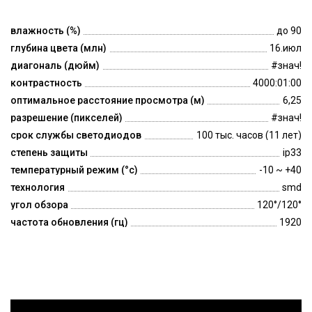
влажность (%)
до 90
глубина цвета (млн)
16.июл
диагональ (дюйм)
#знач!
контрастность
4000:01:00
оптимальное расстояние просмотра (м)
6,25
разрешение (пикселей)
#знач!
срок службы светодиодов
100 тыс. часов (11 лет)
степень защиты
ip33
температурный режим (°c)
-10 ~ +40
технология
smd
угол обзора
120°/120°
частота обновления (гц)
1920