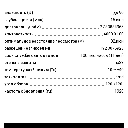
влажность (%)
до 90
глубина цвета (млн)
16.июл
диагональ (дюйм)
27,83884965
контрастность
4000:01:00
оптимальное расстояние просмотра (м)
02.июн
разрешение (пикселей)
192,3076923
срок службы светодиодов
100 тыс. часов (11 лет)
степень защиты
ip33
температурный режим (°c)
-10 ~ +40
технология
smd
угол обзора
120°/120°
частота обновления (гц)
1920