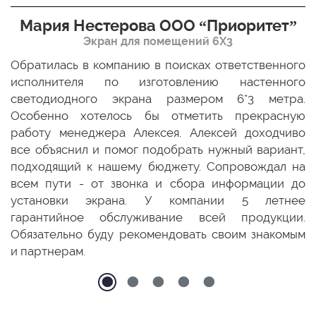
Мария Нестерова ООО “Приоритет”
Экран для помещений 6Х3
мо
Обратилась в компанию в поисках ответственного
Р
ще
исполнителя по изготовлению настенного
н
ых
светодиодного экрана размером 6*3 метра.
п
ТЦ
Особенно хотелось бы отметить прекрасную
о
По
работу менеджера Алексея. Алексей доходчиво
с
ED
все объяснил и помог подобрать нужный вариант,
п
 и
подходящий к нашему бюджету. Сопровождал на
бо
всем пути - от звонка и сбора информации до
установки экрана. У компании 5 летнее
гарантийное обслуживание всей продукции.
Обязательно буду рекомендовать своим знакомым
и партнерам.