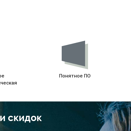
ое
Понятное ПО
ическая
 и скидок