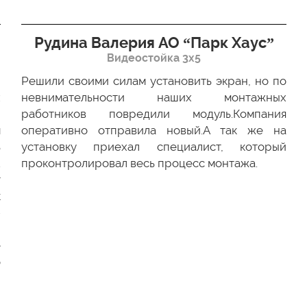
Рудина Валерия АО “Парк Хаус”
Видеостойка 3х5
Решили своими силам установить экран, но по
х
невнимательности наших монтажных
ю
работников повредили модуль.Компания
м
оперативно отправила новый.А так же на
ь
установку приехал специалист, который
.
проконтролировал весь процесс монтажа.
г
к
-
и
е
о
и