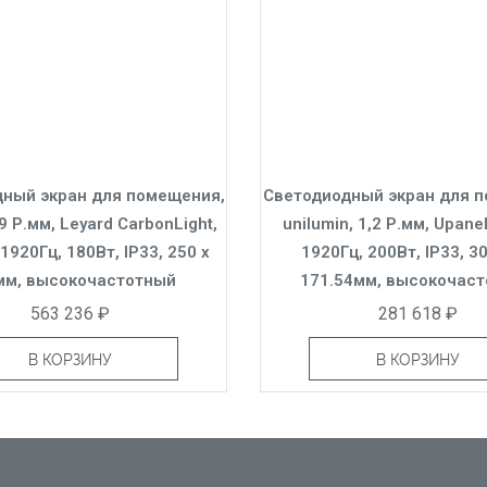
ный экран для помещения,
Светодиодный экран для 
,9 Р.мм, Leyard CarbonLight,
unilumin, 1,2 Р.мм, Upane
1920Гц, 180Вт, IP33, 250 x
1920Гц, 200Вт, IP33, 30
мм, высокочастотный
171.54мм, высокочас
563 236 ₽
281 618 ₽
В КОРЗИНУ
В КОРЗИНУ