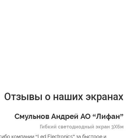
Отзывы о наших экранах
Смульнов Андрей АО “Лифан”
Гибкий светодиодный экран 3Х6м
ибо компании “Led Electronics” за быстрое и