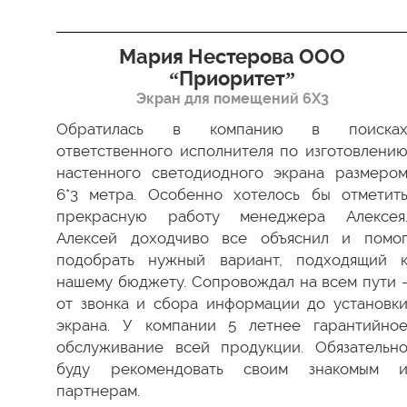
я”
Мария Нестерова ООО
“Приоритет”
Экран для помещений 6Х3
димо
 Все
Обратилась в компанию в поиска
ки в
ответственного исполнителя по изготовлени
ство
настенного светодиодного экрана размеро
ести
6*3 метра. Особенно хотелось бы отметит
а мы
прекрасную работу менеджера Алексея
 был
Алексей доходчиво все объяснил и помо
 как
подобрать нужный вариант, подходящий 
 ваш
нашему бюджету. Сопровождал на всем пути 
от звонка и сбора информации до установк
экрана. У компании 5 летнее гарантийно
обслуживание всей продукции. Обязательн
буду рекомендовать своим знакомым 
партнерам.