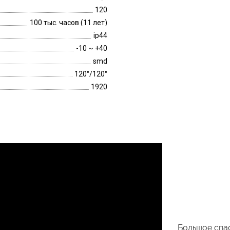
120
100 тыс. часов (11 лет)
ip44
-10 ~ +40
smd
120°/120°
1920
Большое спас