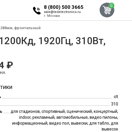
0
8 (800) 500 3665
sale@ledelectronics.ru
г. Москва
88x288мм, фронтальный
1200Кд, 1920Гц, 310Вт,
4 ₽
ЕНА
СТИКИ
ь
clt
310
ь
для стадионов, спортивный, сценический, концертный,
indoor, рекламный, автомобильные, видео пилоны,
информационный, видео пол, вывески, для табло, для
вывесок