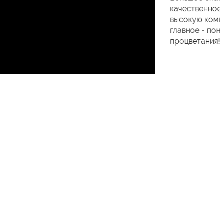
качественное
высокую комп
главное - по
процветания!