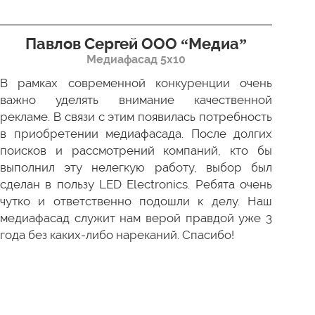
Павлов Сергей ООО “Медиа”
Д
Медиафасад 5х10
В рамках современной конкуренции очень
Сов
важно уделять внимание качественной
Пр
рекламе. В связи с этим появилась потребность
про
в приобретении медиафасада. После долгих
зак
поисков и рассмотрений компаний, кто бы
под
выполнил эту нелегкую работу, выбор был
отл
сделан в пользу LED Electronics. Ребята очень
пер
чутко и ответственно подошли к делу. Наш
ни 
медиафасад служит нам верой правдой уже 3
года без каких-либо нареканий. Спасибо!