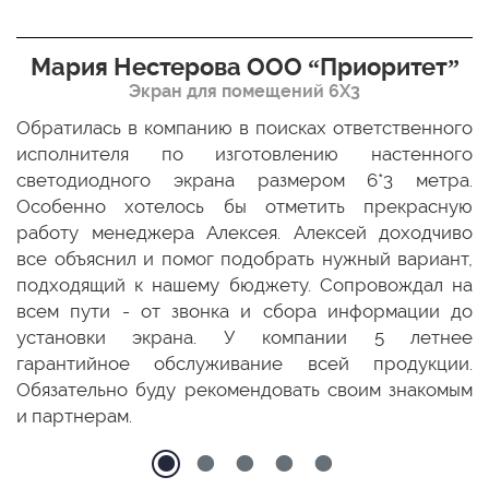
Мария Нестерова ООО “Приоритет”
Экран для помещений 6Х3
мо
Обратилась в компанию в поисках ответственного
Р
ще
исполнителя по изготовлению настенного
н
ых
светодиодного экрана размером 6*3 метра.
п
ТЦ
Особенно хотелось бы отметить прекрасную
о
По
работу менеджера Алексея. Алексей доходчиво
с
ED
все объяснил и помог подобрать нужный вариант,
п
 и
подходящий к нашему бюджету. Сопровождал на
бо
всем пути - от звонка и сбора информации до
установки экрана. У компании 5 летнее
гарантийное обслуживание всей продукции.
Обязательно буду рекомендовать своим знакомым
и партнерам.