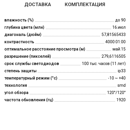
ДОСТАВКА
КОМПЛЕКТАЦИЯ
влажность (%)
до 90
глубина цвета (млн)
16.июл
диагональ (дюйм)
57,81565433
контрастность
4000:01:00
оптимальное расстояние просмотра (м)
май.15
разрешение (пикселей)
279,6116505
срок службы светодиодов
100 тыс. часов (11 лет)
степень защиты
ip33
температурный режим (°c)
-10 ~ +40
технология
smd
угол обзора
120°/120°
частота обновления (гц)
1920