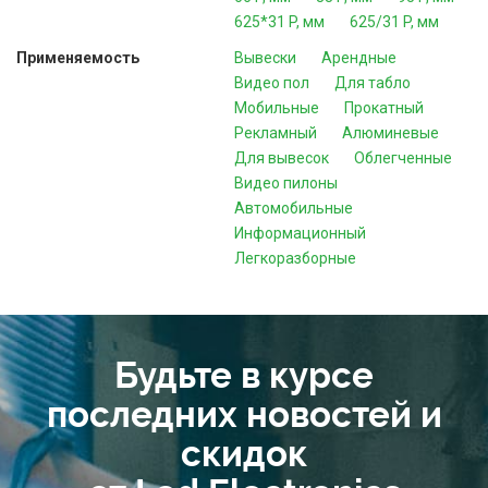
625*31 P, мм
625/31 P, мм
Применяемость
Вывески
Арендные
Видео пол
Для табло
Мобильные
Прокатный
Рекламный
Алюминевые
Для вывесок
Облегченные
Видео пилоны
Автомобильные
Информационный
Легкоразборные
Будьте в курсе
последних новостей и
скидок