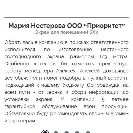
Мария Нестерова ООО “Приоритет”
Экран для помещений 6Х3
мо
Обратилась в компанию в поисках ответственного
Р
ще
исполнителя по изготовлению настенного
н
ых
светодиодного экрана размером 6*3 метра.
п
ТЦ
Особенно хотелось бы отметить прекрасную
о
По
работу менеджера Алексея. Алексей доходчиво
с
ED
все объяснил и помог подобрать нужный вариант,
п
 и
подходящий к нашему бюджету. Сопровождал на
бо
всем пути - от звонка и сбора информации до
установки экрана. У компании 5 летнее
гарантийное обслуживание всей продукции.
Обязательно буду рекомендовать своим знакомым
и партнерам.