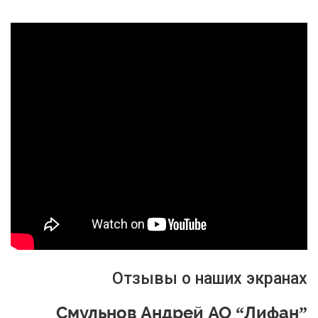
Отзывы о наших экранах
Смульнов Андрей АО “Лифан”