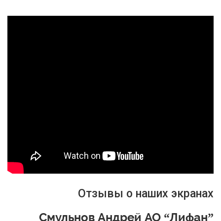
Отзывы о наших экранах
Смульнов Андрей АО “Лифан”