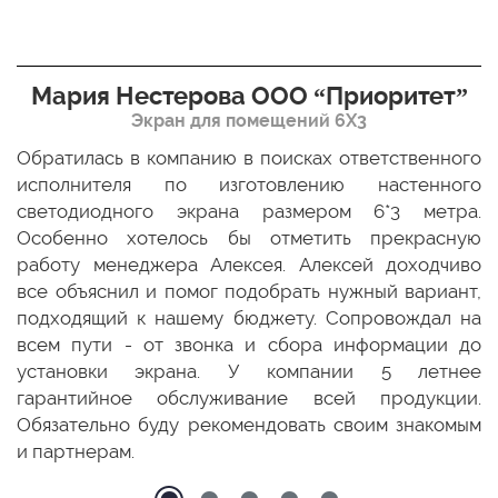
Мария Нестерова ООО “Приоритет”
Экран для помещений 6Х3
мо
Обратилась в компанию в поисках ответственного
Р
ще
исполнителя по изготовлению настенного
н
ых
светодиодного экрана размером 6*3 метра.
п
ТЦ
Особенно хотелось бы отметить прекрасную
о
По
работу менеджера Алексея. Алексей доходчиво
с
ED
все объяснил и помог подобрать нужный вариант,
п
 и
подходящий к нашему бюджету. Сопровождал на
бо
всем пути - от звонка и сбора информации до
установки экрана. У компании 5 летнее
гарантийное обслуживание всей продукции.
Обязательно буду рекомендовать своим знакомым
и партнерам.