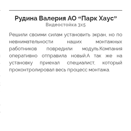
Рудина Валерия АО “Парк Хаус”
Видеостойка 3х5
Решили своими силам установить экран, но по
х
невнимательности наших монтажных
ю
работников повредили модуль.Компания
м
оперативно отправила новый.А так же на
ь
установку приехал специалист, который
.
проконтролировал весь процесс монтажа.
г
к
-
и
е
о
и