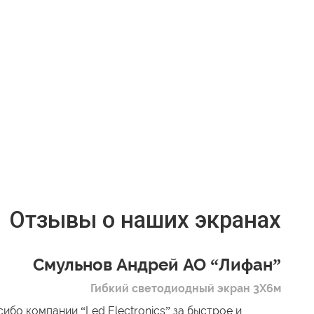
Отзывы о наших экранах
Смульнов Андрей АО “Лифан”
Гибкий светодиодный экран 3Х6м
ибо компании “Led Electronics” за быстрое и