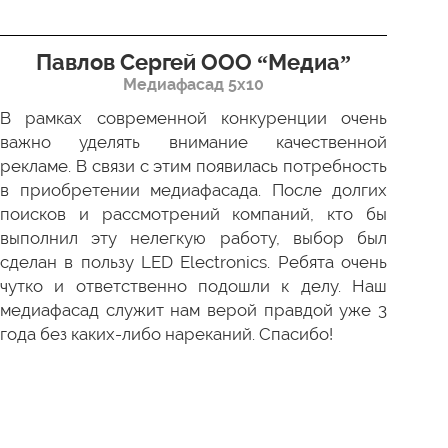
Павлов Сергей ООО “Медиа”
Д
Медиафасад 5х10
В рамках современной конкуренции очень
Сов
важно уделять внимание качественной
Пр
рекламе. В связи с этим появилась потребность
про
в приобретении медиафасада. После долгих
зак
поисков и рассмотрений компаний, кто бы
под
выполнил эту нелегкую работу, выбор был
отл
сделан в пользу LED Electronics. Ребята очень
пер
чутко и ответственно подошли к делу. Наш
ни 
медиафасад служит нам верой правдой уже 3
года без каких-либо нареканий. Спасибо!