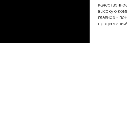
качественное
высокую комп
главное - по
процветания!