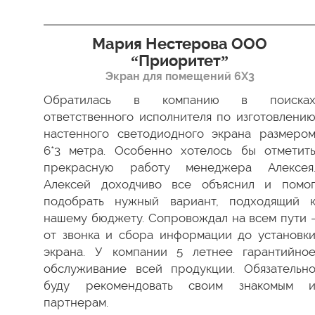
я”
Мария Нестерова ООО
“Приоритет”
Экран для помещений 6Х3
димо
 Все
Обратилась в компанию в поиска
ки в
ответственного исполнителя по изготовлени
ство
настенного светодиодного экрана размеро
ести
6*3 метра. Особенно хотелось бы отметит
а мы
прекрасную работу менеджера Алексея
 был
Алексей доходчиво все объяснил и помо
 как
подобрать нужный вариант, подходящий 
 ваш
нашему бюджету. Сопровождал на всем пути 
от звонка и сбора информации до установк
экрана. У компании 5 летнее гарантийно
обслуживание всей продукции. Обязательн
буду рекомендовать своим знакомым 
партнерам.