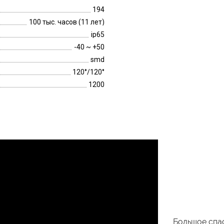
194
100 тыс. часов (11 лет)
ip65
-40 ~ +50
smd
120°/120°
1200
Большое спас