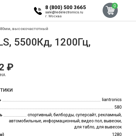
0
8 (800) 500 3665
sale@ledelectronics.ru
г. Москва
 x 480мм, высокочастотный
LS, 5500Кд, 1200Гц,
2 ₽
ЕНА
СТИКИ
ь
liantronics
580
ь
спортивный, билборды, суперсайт, рекламный,
автомобильные, информационный, видео пол, вывески,
для табло, для вывесок
м)
1280