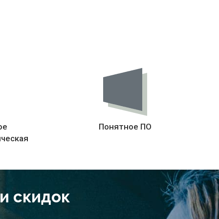
ое
Понятное ПО
ическая
 и скидок