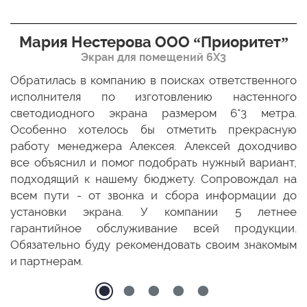
Мария Нестерова ООО “Приоритет”
Экран для помещений 6Х3
мо
Обратилась в компанию в поисках ответственного
Р
ще
исполнителя по изготовлению настенного
н
ых
светодиодного экрана размером 6*3 метра.
п
ТЦ
Особенно хотелось бы отметить прекрасную
о
По
работу менеджера Алексея. Алексей доходчиво
с
ED
все объяснил и помог подобрать нужный вариант,
п
 и
подходящий к нашему бюджету. Сопровождал на
бо
всем пути - от звонка и сбора информации до
установки экрана. У компании 5 летнее
гарантийное обслуживание всей продукции.
Обязательно буду рекомендовать своим знакомым
и партнерам.