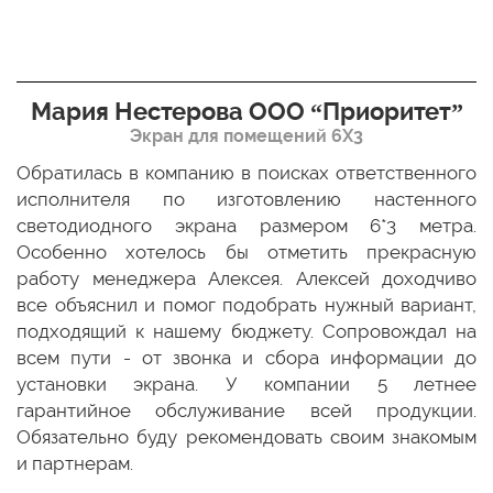
Мария Нестерова ООО “Приоритет”
Экран для помещений 6Х3
мо
Обратилась в компанию в поисках ответственного
Р
ще
исполнителя по изготовлению настенного
н
ых
светодиодного экрана размером 6*3 метра.
п
ТЦ
Особенно хотелось бы отметить прекрасную
о
По
работу менеджера Алексея. Алексей доходчиво
с
ED
все объяснил и помог подобрать нужный вариант,
п
 и
подходящий к нашему бюджету. Сопровождал на
бо
всем пути - от звонка и сбора информации до
установки экрана. У компании 5 летнее
гарантийное обслуживание всей продукции.
Обязательно буду рекомендовать своим знакомым
и партнерам.