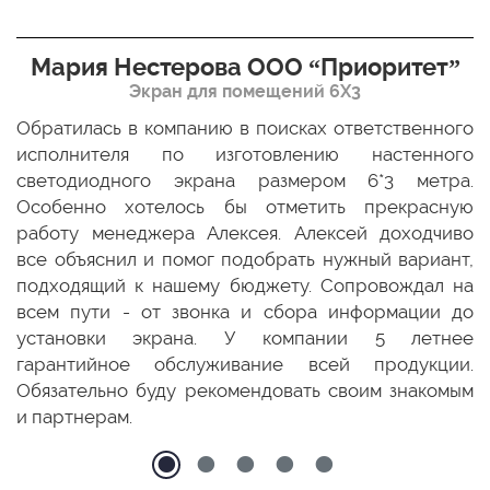
Мария Нестерова ООО “Приоритет”
Экран для помещений 6Х3
мо
Обратилась в компанию в поисках ответственного
Р
ще
исполнителя по изготовлению настенного
н
ых
светодиодного экрана размером 6*3 метра.
п
ТЦ
Особенно хотелось бы отметить прекрасную
о
По
работу менеджера Алексея. Алексей доходчиво
с
ED
все объяснил и помог подобрать нужный вариант,
п
 и
подходящий к нашему бюджету. Сопровождал на
бо
всем пути - от звонка и сбора информации до
установки экрана. У компании 5 летнее
гарантийное обслуживание всей продукции.
Обязательно буду рекомендовать своим знакомым
и партнерам.