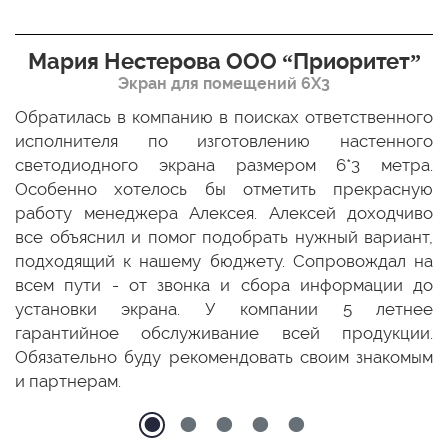
Мария Нестерова ООО “Приоритет”
Экран для помещений 6Х3
мо
Обратилась в компанию в поисках ответственного
Р
ще
исполнителя по изготовлению настенного
н
ых
светодиодного экрана размером 6*3 метра.
п
ТЦ
Особенно хотелось бы отметить прекрасную
о
По
работу менеджера Алексея. Алексей доходчиво
с
ED
все объяснил и помог подобрать нужный вариант,
п
 и
подходящий к нашему бюджету. Сопровождал на
бо
всем пути - от звонка и сбора информации до
установки экрана. У компании 5 летнее
гарантийное обслуживание всей продукции.
Обязательно буду рекомендовать своим знакомым
и партнерам.