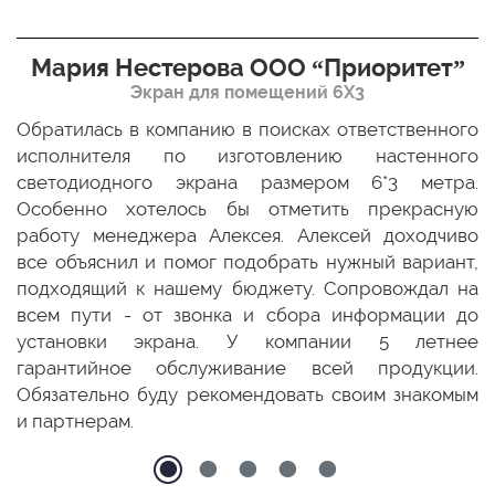
Мария Нестерова ООО “Приоритет”
Экран для помещений 6Х3
мо
Обратилась в компанию в поисках ответственного
Р
ще
исполнителя по изготовлению настенного
н
ых
светодиодного экрана размером 6*3 метра.
п
ТЦ
Особенно хотелось бы отметить прекрасную
о
По
работу менеджера Алексея. Алексей доходчиво
с
ED
все объяснил и помог подобрать нужный вариант,
п
 и
подходящий к нашему бюджету. Сопровождал на
бо
всем пути - от звонка и сбора информации до
установки экрана. У компании 5 летнее
гарантийное обслуживание всей продукции.
Обязательно буду рекомендовать своим знакомым
и партнерам.