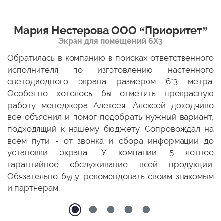
Мария Нестерова ООО “Приоритет”
Экран для помещений 6Х3
мо
Обратилась в компанию в поисках ответственного
Р
ще
исполнителя по изготовлению настенного
н
ых
светодиодного экрана размером 6*3 метра.
п
ТЦ
Особенно хотелось бы отметить прекрасную
о
По
работу менеджера Алексея. Алексей доходчиво
с
ED
все объяснил и помог подобрать нужный вариант,
п
 и
подходящий к нашему бюджету. Сопровождал на
бо
всем пути - от звонка и сбора информации до
установки экрана. У компании 5 летнее
гарантийное обслуживание всей продукции.
Обязательно буду рекомендовать своим знакомым
и партнерам.