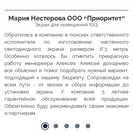
Мария Нестерова ООО “Приоритет”
Экран для помещений 6Х3
мо
Обратилась в компанию в поисках ответственного
Р
ще
исполнителя по изготовлению настенного
н
ых
светодиодного экрана размером 6*3 метра.
п
ТЦ
Особенно хотелось бы отметить прекрасную
о
По
работу менеджера Алексея. Алексей доходчиво
с
ED
все объяснил и помог подобрать нужный вариант,
п
 и
подходящий к нашему бюджету. Сопровождал на
бо
всем пути - от звонка и сбора информации до
установки экрана. У компании 5 летнее
гарантийное обслуживание всей продукции.
Обязательно буду рекомендовать своим знакомым
и партнерам.