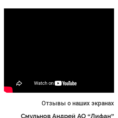
Отзывы о наших экранах
Смульнов Андрей АО “Лифан”