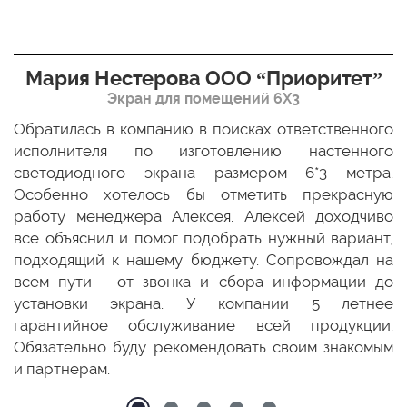
Мария Нестерова ООО “Приоритет”
Экран для помещений 6Х3
мо
Обратилась в компанию в поисках ответственного
Р
ще
исполнителя по изготовлению настенного
н
ых
светодиодного экрана размером 6*3 метра.
п
ТЦ
Особенно хотелось бы отметить прекрасную
о
По
работу менеджера Алексея. Алексей доходчиво
с
ED
все объяснил и помог подобрать нужный вариант,
п
 и
подходящий к нашему бюджету. Сопровождал на
бо
всем пути - от звонка и сбора информации до
установки экрана. У компании 5 летнее
гарантийное обслуживание всей продукции.
Обязательно буду рекомендовать своим знакомым
и партнерам.