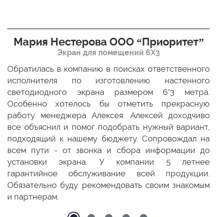
Мария Нестерова ООО “Приоритет”
Экран для помещений 6Х3
мо
Обратилась в компанию в поисках ответственного
Р
ще
исполнителя по изготовлению настенного
н
ых
светодиодного экрана размером 6*3 метра.
п
ТЦ
Особенно хотелось бы отметить прекрасную
о
По
работу менеджера Алексея. Алексей доходчиво
с
ED
все объяснил и помог подобрать нужный вариант,
п
 и
подходящий к нашему бюджету. Сопровождал на
бо
всем пути - от звонка и сбора информации до
установки экрана. У компании 5 летнее
гарантийное обслуживание всей продукции.
Обязательно буду рекомендовать своим знакомым
и партнерам.