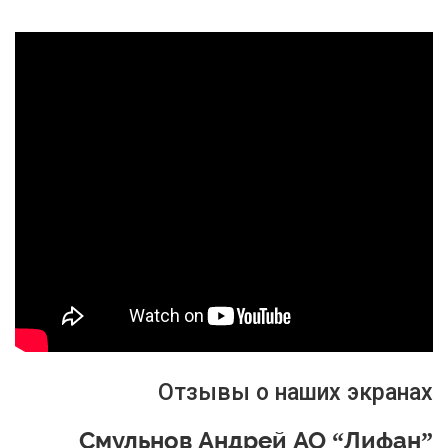
Отзывы о наших экранах
Смульнов Андрей АО “Лифан”