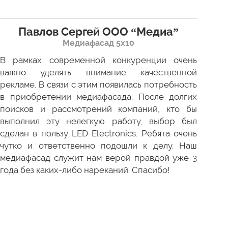
Павлов Сергей ООО “Медиа”
Д
Медиафасад 5х10
В рамках современной конкуренции очень
Сов
важно уделять внимание качественной
Пр
рекламе. В связи с этим появилась потребность
про
в приобретении медиафасада. После долгих
зак
поисков и рассмотрений компаний, кто бы
под
выполнил эту нелегкую работу, выбор был
отл
сделан в пользу LED Electronics. Ребята очень
пер
чутко и ответственно подошли к делу. Наш
ни 
медиафасад служит нам верой правдой уже 3
года без каких-либо нареканий. Спасибо!