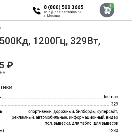
0
8 (800) 500 3665
sale@ledelectronics.ru
г. Москва
м
500Кд, 1200Гц, 329Вт,
5 ₽
ЕНА
СТИКИ
ь
ledman
329
ь
спортивный, дорожный, билборды, суперсайт,
рекламный, автомобильные, информационный, видео
пол, вывески, для табло, для вывесок
м)
1280