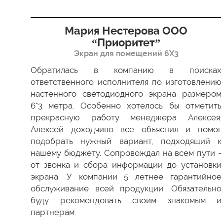
я”
Мария Нестерова ООО
“Приоритет”
Экран для помещений 6Х3
димо
 Все
Обратилась в компанию в поиска
ки в
ответственного исполнителя по изготовлени
ство
настенного светодиодного экрана размеро
ести
6*3 метра. Особенно хотелось бы отметит
а мы
прекрасную работу менеджера Алексея
 был
Алексей доходчиво все объяснил и помо
 как
подобрать нужный вариант, подходящий 
 ваш
нашему бюджету. Сопровождал на всем пути 
от звонка и сбора информации до установк
экрана. У компании 5 летнее гарантийно
обслуживание всей продукции. Обязательн
буду рекомендовать своим знакомым 
партнерам.