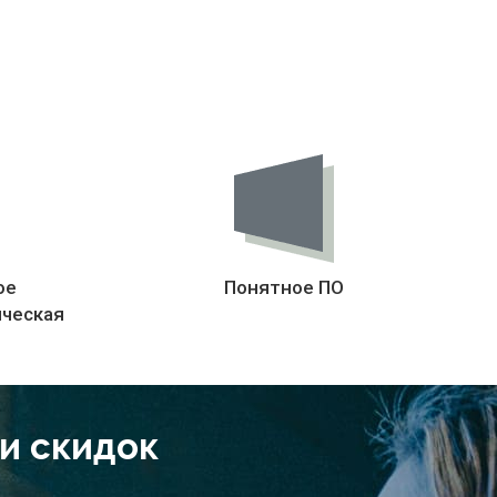
ое
Понятное ПО
ическая
 и скидок