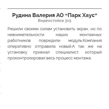
Рудина Валерия АО “Парк Хаус”
Видеостойка 3х5
Решили своими силам установить экран, но по
х
невнимательности наших монтажных
ю
работников повредили модуль.Компания
м
оперативно отправила новый.А так же на
ь
установку приехал специалист, который
.
проконтролировал весь процесс монтажа.
г
к
-
и
е
о
и