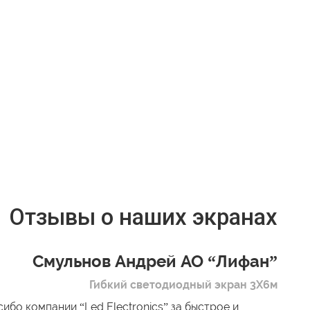
Отзывы о наших экранах
Смульнов Андрей АО “Лифан”
Гибкий светодиодный экран 3Х6м
ибо компании “Led Electronics” за быстрое и