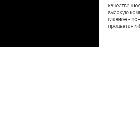
качественное
высокую комп
главное - по
процветания!