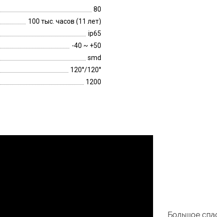
80
100 тыс. часов (11 лет)
ip65
-40 ~ +50
smd
120°/120°
1200
Большое спас