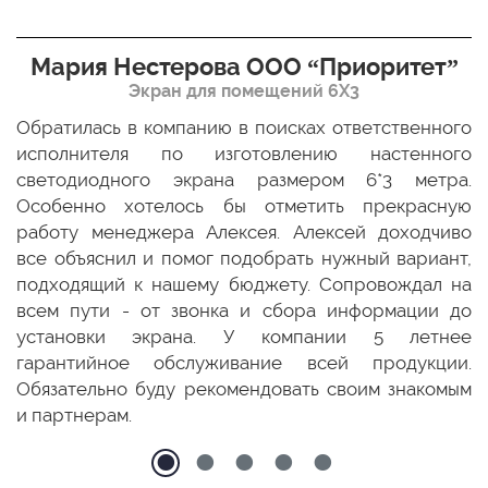
Мария Нестерова ООО “Приоритет”
Экран для помещений 6Х3
мо
Обратилась в компанию в поисках ответственного
Р
ще
исполнителя по изготовлению настенного
н
ых
светодиодного экрана размером 6*3 метра.
п
ТЦ
Особенно хотелось бы отметить прекрасную
о
По
работу менеджера Алексея. Алексей доходчиво
с
ED
все объяснил и помог подобрать нужный вариант,
п
 и
подходящий к нашему бюджету. Сопровождал на
бо
всем пути - от звонка и сбора информации до
установки экрана. У компании 5 летнее
гарантийное обслуживание всей продукции.
Обязательно буду рекомендовать своим знакомым
и партнерам.