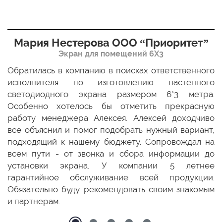
Мария Нестерова ООО “Приоритет”
Экран для помещений 6Х3
мо
Обратилась в компанию в поисках ответственного
Р
ще
исполнителя по изготовлению настенного
н
ых
светодиодного экрана размером 6*3 метра.
п
ТЦ
Особенно хотелось бы отметить прекрасную
о
По
работу менеджера Алексея. Алексей доходчиво
с
ED
все объяснил и помог подобрать нужный вариант,
п
 и
подходящий к нашему бюджету. Сопровождал на
бо
всем пути - от звонка и сбора информации до
установки экрана. У компании 5 летнее
гарантийное обслуживание всей продукции.
Обязательно буду рекомендовать своим знакомым
и партнерам.