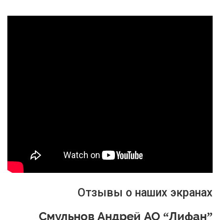
Отзывы о наших экранах
Смульнов Андрей АО “Лифан”