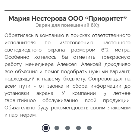
Мария Нестерова ООО “Приоритет”
Экран для помещений 6Х3
мо
Обратилась в компанию в поисках ответственного
Р
ще
исполнителя по изготовлению настенного
н
ых
светодиодного экрана размером 6*3 метра.
п
ТЦ
Особенно хотелось бы отметить прекрасную
о
По
работу менеджера Алексея. Алексей доходчиво
с
ED
все объяснил и помог подобрать нужный вариант,
п
 и
подходящий к нашему бюджету. Сопровождал на
бо
всем пути - от звонка и сбора информации до
установки экрана. У компании 5 летнее
гарантийное обслуживание всей продукции.
Обязательно буду рекомендовать своим знакомым
и партнерам.