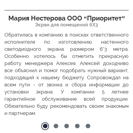
Мария Нестерова ООО “Приоритет”
Экран для помещений 6Х3
мо
Обратилась в компанию в поисках ответственного
Р
ще
исполнителя по изготовлению настенного
н
ых
светодиодного экрана размером 6*3 метра.
п
ТЦ
Особенно хотелось бы отметить прекрасную
о
По
работу менеджера Алексея. Алексей доходчиво
с
ED
все объяснил и помог подобрать нужный вариант,
п
 и
подходящий к нашему бюджету. Сопровождал на
бо
всем пути - от звонка и сбора информации до
установки экрана. У компании 5 летнее
гарантийное обслуживание всей продукции.
Обязательно буду рекомендовать своим знакомым
и партнерам.