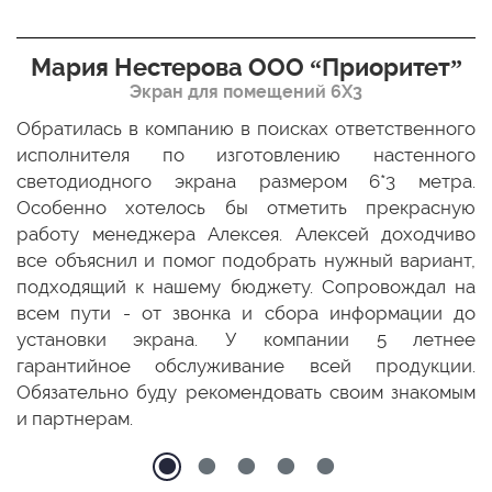
Мария Нестерова ООО “Приоритет”
Экран для помещений 6Х3
мо
Обратилась в компанию в поисках ответственного
Р
ще
исполнителя по изготовлению настенного
н
ых
светодиодного экрана размером 6*3 метра.
п
ТЦ
Особенно хотелось бы отметить прекрасную
о
По
работу менеджера Алексея. Алексей доходчиво
с
ED
все объяснил и помог подобрать нужный вариант,
п
 и
подходящий к нашему бюджету. Сопровождал на
бо
всем пути - от звонка и сбора информации до
установки экрана. У компании 5 летнее
гарантийное обслуживание всей продукции.
Обязательно буду рекомендовать своим знакомым
и партнерам.