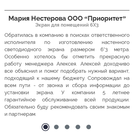
Мария Нестерова ООО “Приоритет”
Экран для помещений 6Х3
мо
Обратилась в компанию в поисках ответственного
Р
ще
исполнителя по изготовлению настенного
н
ых
светодиодного экрана размером 6*3 метра.
п
ТЦ
Особенно хотелось бы отметить прекрасную
о
По
работу менеджера Алексея. Алексей доходчиво
с
ED
все объяснил и помог подобрать нужный вариант,
п
 и
подходящий к нашему бюджету. Сопровождал на
бо
всем пути - от звонка и сбора информации до
установки экрана. У компании 5 летнее
гарантийное обслуживание всей продукции.
Обязательно буду рекомендовать своим знакомым
и партнерам.