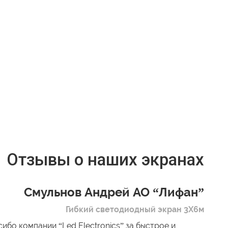
Отзывы о наших экранах
Смульнов Андрей АО “Лифан”
Гибкий светодиодный экран 3Х6м
ибо компании “Led Electronics” за быстрое и