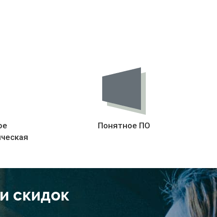
ое
Понятное ПО
ическая
 и скидок