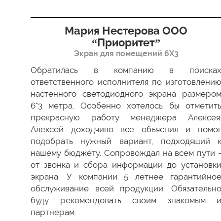
я”
Мария Нестерова ООО
“Приоритет”
Экран для помещений 6Х3
димо
 Все
Обратилась в компанию в поиска
ки в
ответственного исполнителя по изготовлени
ство
настенного светодиодного экрана размеро
ести
6*3 метра. Особенно хотелось бы отметит
а мы
прекрасную работу менеджера Алексея
 был
Алексей доходчиво все объяснил и помо
 как
подобрать нужный вариант, подходящий 
 ваш
нашему бюджету. Сопровождал на всем пути 
от звонка и сбора информации до установк
экрана. У компании 5 летнее гарантийно
обслуживание всей продукции. Обязательн
буду рекомендовать своим знакомым 
партнерам.