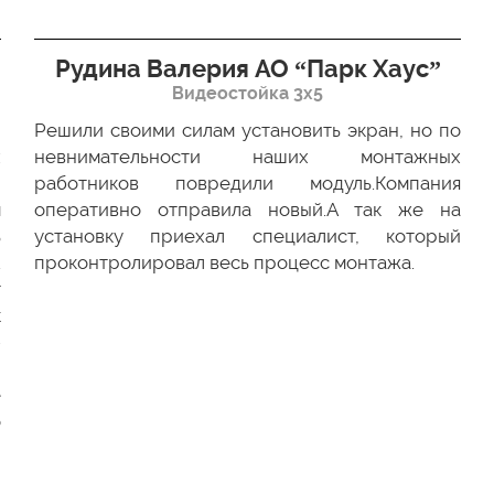
Рудина Валерия АО “Парк Хаус”
Видеостойка 3х5
Решили своими силам установить экран, но по
х
невнимательности наших монтажных
ю
работников повредили модуль.Компания
м
оперативно отправила новый.А так же на
ь
установку приехал специалист, который
.
проконтролировал весь процесс монтажа.
г
к
-
и
е
о
и