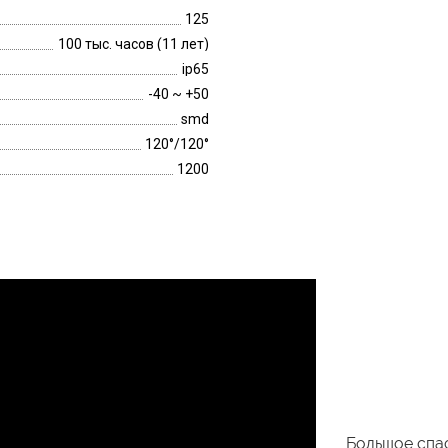
125
100 тыс. часов (11 лет)
ip65
-40 ~ +50
smd
120°/120°
1200
Большое спас