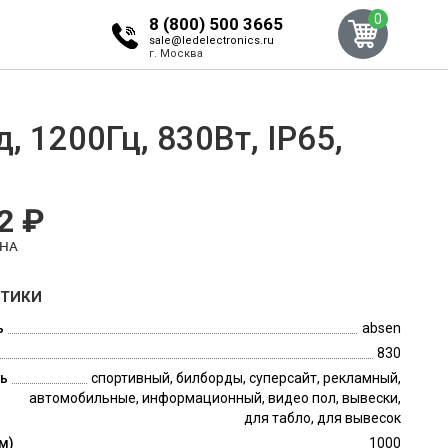
0
8 (800) 500 3665
sale@ledelectronics.ru
г. Москва
, 1200Гц, 830Вт, IP65,
2 ₽
ЕНА
СТИКИ
ь
absen
830
ь
спортивный, билборды, суперсайт, рекламный,
автомобильные, информационный, видео пол, вывески,
для табло, для вывесок
м)
1000