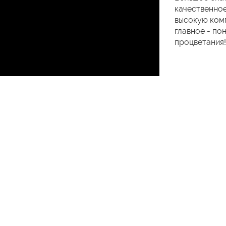
качественное
высокую комп
главное - по
процветания!