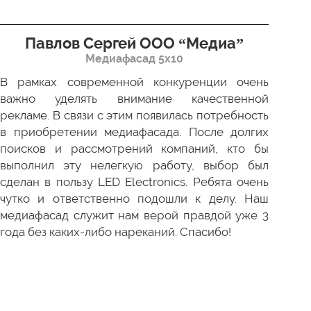
Павлов Сергей ООО “Медиа”
Д
Медиафасад 5х10
В рамках современной конкуренции очень
Сов
важно уделять внимание качественной
Пр
рекламе. В связи с этим появилась потребность
про
в приобретении медиафасада. После долгих
зак
поисков и рассмотрений компаний, кто бы
под
выполнил эту нелегкую работу, выбор был
отл
сделан в пользу LED Electronics. Ребята очень
пер
чутко и ответственно подошли к делу. Наш
ни 
медиафасад служит нам верой правдой уже 3
года без каких-либо нареканий. Спасибо!