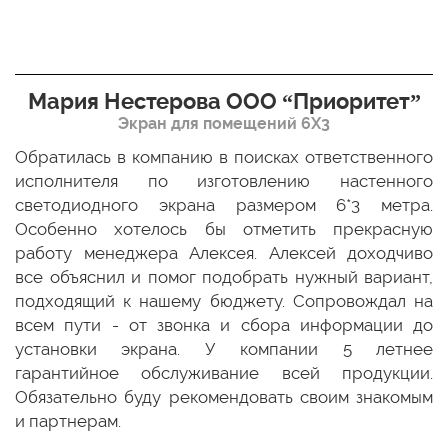
Мария Нестерова ООО “Приоритет”
Экран для помещений 6Х3
мо
Обратилась в компанию в поисках ответственного
Р
ще
исполнителя по изготовлению настенного
н
ых
светодиодного экрана размером 6*3 метра.
п
ТЦ
Особенно хотелось бы отметить прекрасную
о
По
работу менеджера Алексея. Алексей доходчиво
с
ED
все объяснил и помог подобрать нужный вариант,
п
 и
подходящий к нашему бюджету. Сопровождал на
бо
всем пути - от звонка и сбора информации до
установки экрана. У компании 5 летнее
гарантийное обслуживание всей продукции.
Обязательно буду рекомендовать своим знакомым
и партнерам.