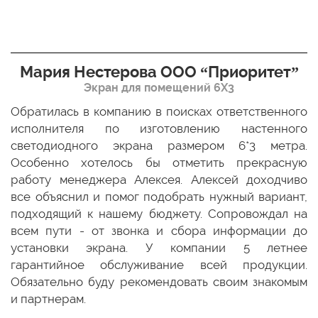
Мария Нестерова ООО “Приоритет”
Экран для помещений 6Х3
мо
Обратилась в компанию в поисках ответственного
Р
ще
исполнителя по изготовлению настенного
н
ых
светодиодного экрана размером 6*3 метра.
п
ТЦ
Особенно хотелось бы отметить прекрасную
о
По
работу менеджера Алексея. Алексей доходчиво
с
ED
все объяснил и помог подобрать нужный вариант,
п
 и
подходящий к нашему бюджету. Сопровождал на
бо
всем пути - от звонка и сбора информации до
установки экрана. У компании 5 летнее
гарантийное обслуживание всей продукции.
Обязательно буду рекомендовать своим знакомым
и партнерам.