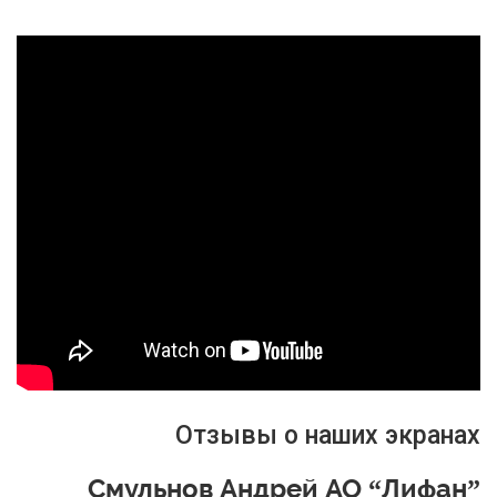
Отзывы о наших экранах
Смульнов Андрей АО “Лифан”