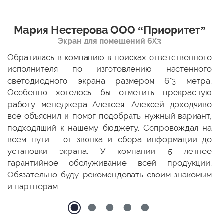
Мария Нестерова ООО “Приоритет”
Экран для помещений 6Х3
мо
Обратилась в компанию в поисках ответственного
Р
ще
исполнителя по изготовлению настенного
н
ых
светодиодного экрана размером 6*3 метра.
п
ТЦ
Особенно хотелось бы отметить прекрасную
о
По
работу менеджера Алексея. Алексей доходчиво
с
ED
все объяснил и помог подобрать нужный вариант,
п
 и
подходящий к нашему бюджету. Сопровождал на
бо
всем пути - от звонка и сбора информации до
установки экрана. У компании 5 летнее
гарантийное обслуживание всей продукции.
Обязательно буду рекомендовать своим знакомым
и партнерам.