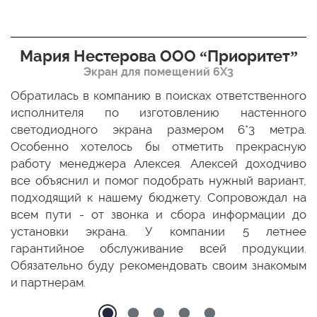
Мария Нестерова ООО “Приоритет”
Экран для помещений 6Х3
мо
Обратилась в компанию в поисках ответственного
Р
ще
исполнителя по изготовлению настенного
н
ых
светодиодного экрана размером 6*3 метра.
п
ТЦ
Особенно хотелось бы отметить прекрасную
о
По
работу менеджера Алексея. Алексей доходчиво
с
ED
все объяснил и помог подобрать нужный вариант,
п
 и
подходящий к нашему бюджету. Сопровождал на
бо
всем пути - от звонка и сбора информации до
установки экрана. У компании 5 летнее
гарантийное обслуживание всей продукции.
Обязательно буду рекомендовать своим знакомым
и партнерам.