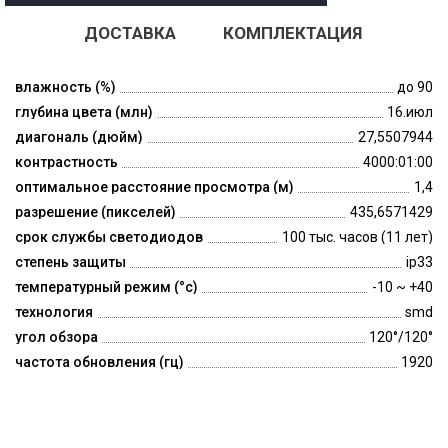
ДОСТАВКА
КОМПЛЕКТАЦИЯ
влажность (%)
до 90
глубина цвета (млн)
16.июл
диагональ (дюйм)
27,5507944
контрастность
4000:01:00
оптимальное расстояние просмотра (м)
1,4
разрешение (пикселей)
435,6571429
срок службы светодиодов
100 тыс. часов (11 лет)
степень защиты
ip33
температурный режим (°c)
-10 ~ +40
технология
smd
угол обзора
120°/120°
частота обновления (гц)
1920