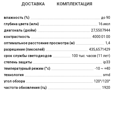
ДОСТАВКА
КОМПЛЕКТАЦИЯ
влажность (%)
до 90
глубина цвета (млн)
16.июл
диагональ (дюйм)
27,5507944
контрастность
4000:01:00
оптимальное расстояние просмотра (м)
1,4
разрешение (пикселей)
435,6571429
срок службы светодиодов
100 тыс. часов (11 лет)
степень защиты
ip33
температурный режим (°c)
-10 ~ +40
технология
smd
угол обзора
120°/120°
частота обновления (гц)
1920