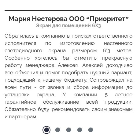
Мария Нестерова ООО “Приоритет”
Экран для помещений 6Х3
мо
Обратилась в компанию в поисках ответственного
Р
ще
исполнителя по изготовлению настенного
н
ых
светодиодного экрана размером 6*3 метра.
п
ТЦ
Особенно хотелось бы отметить прекрасную
о
По
работу менеджера Алексея. Алексей доходчиво
с
ED
все объяснил и помог подобрать нужный вариант,
п
 и
подходящий к нашему бюджету. Сопровождал на
бо
всем пути - от звонка и сбора информации до
установки экрана. У компании 5 летнее
гарантийное обслуживание всей продукции.
Обязательно буду рекомендовать своим знакомым
и партнерам.