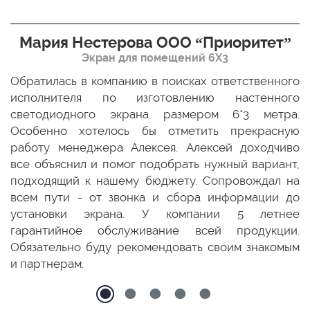
Мария Нестерова ООО “Приоритет”
Экран для помещений 6Х3
мо
Обратилась в компанию в поисках ответственного
Р
ще
исполнителя по изготовлению настенного
н
ых
светодиодного экрана размером 6*3 метра.
п
ТЦ
Особенно хотелось бы отметить прекрасную
о
По
работу менеджера Алексея. Алексей доходчиво
с
ED
все объяснил и помог подобрать нужный вариант,
п
 и
подходящий к нашему бюджету. Сопровождал на
бо
всем пути - от звонка и сбора информации до
установки экрана. У компании 5 летнее
гарантийное обслуживание всей продукции.
Обязательно буду рекомендовать своим знакомым
и партнерам.