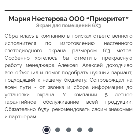
Мария Нестерова ООО “Приоритет”
Экран для помещений 6Х3
мо
Обратилась в компанию в поисках ответственного
Р
ще
исполнителя по изготовлению настенного
н
ых
светодиодного экрана размером 6*3 метра.
п
ТЦ
Особенно хотелось бы отметить прекрасную
о
По
работу менеджера Алексея. Алексей доходчиво
с
ED
все объяснил и помог подобрать нужный вариант,
п
 и
подходящий к нашему бюджету. Сопровождал на
бо
всем пути - от звонка и сбора информации до
установки экрана. У компании 5 летнее
гарантийное обслуживание всей продукции.
Обязательно буду рекомендовать своим знакомым
и партнерам.