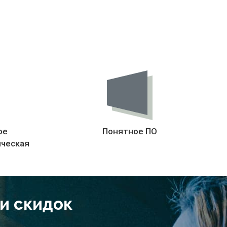
ое
Понятное ПО
ическая
 и скидок