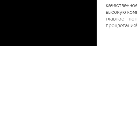
качественное
высокую комп
главное - по
процветания!