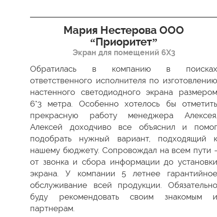
я”
Мария Нестерова ООО
“Приоритет”
Экран для помещений 6Х3
димо
 Все
Обратилась в компанию в поиска
ки в
ответственного исполнителя по изготовлени
ство
настенного светодиодного экрана размеро
ести
6*3 метра. Особенно хотелось бы отметит
а мы
прекрасную работу менеджера Алексея
 был
Алексей доходчиво все объяснил и помо
 как
подобрать нужный вариант, подходящий 
 ваш
нашему бюджету. Сопровождал на всем пути 
от звонка и сбора информации до установк
экрана. У компании 5 летнее гарантийно
обслуживание всей продукции. Обязательн
буду рекомендовать своим знакомым 
партнерам.