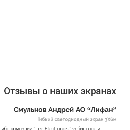
Отзывы о наших экранах
Смульнов Андрей АО “Лифан”
Гибкий светодиодный экран 3Х6м
ибо компании “Led Electronics” за быстрое и