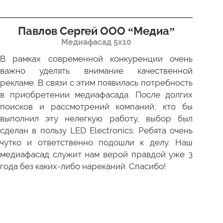
Павлов Сергей ООО “Медиа”
Д
Медиафасад 5х10
В рамках современной конкуренции очень
Сов
важно уделять внимание качественной
Пр
рекламе. В связи с этим появилась потребность
про
в приобретении медиафасада. После долгих
зак
поисков и рассмотрений компаний, кто бы
под
выполнил эту нелегкую работу, выбор был
отл
сделан в пользу LED Electronics. Ребята очень
пер
чутко и ответственно подошли к делу. Наш
ни 
медиафасад служит нам верой правдой уже 3
года без каких-либо нареканий. Спасибо!