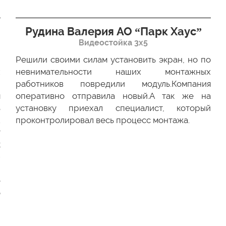
Рудина Валерия АО “Парк Хаус”
Видеостойка 3х5
Решили своими силам установить экран, но по
х
невнимательности наших монтажных
ю
работников повредили модуль.Компания
м
оперативно отправила новый.А так же на
ь
установку приехал специалист, который
.
проконтролировал весь процесс монтажа.
г
к
-
и
е
о
и