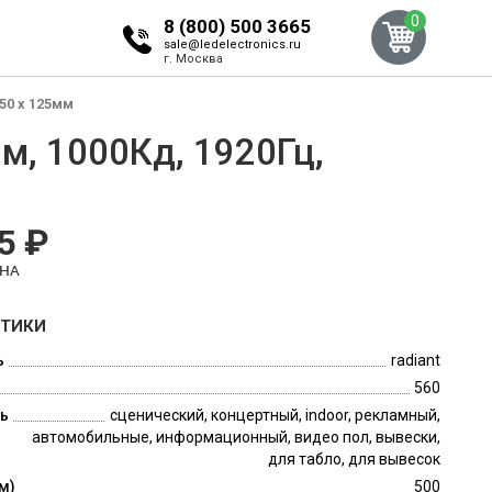
0
8 (800) 500 3665
sale@ledelectronics.ru
г. Москва
250 x 125мм
м, 1000Кд, 1920Гц,
5 ₽
ЕНА
СТИКИ
ь
radiant
560
ь
сценический, концертный, indoor, рекламный,
автомобильные, информационный, видео пол, вывески,
для табло, для вывесок
м)
500