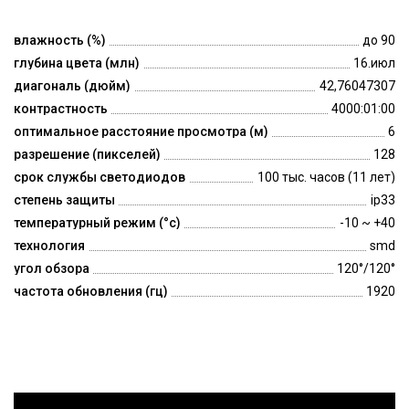
влажность (%)
до 90
глубина цвета (млн)
16.июл
диагональ (дюйм)
42,76047307
контрастность
4000:01:00
оптимальное расстояние просмотра (м)
6
разрешение (пикселей)
128
срок службы светодиодов
100 тыс. часов (11 лет)
степень защиты
ip33
температурный режим (°c)
-10 ~ +40
технология
smd
угол обзора
120°/120°
частота обновления (гц)
1920