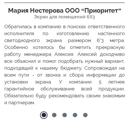
Мария Нестерова ООО “Приоритет”
Экран для помещений 6Х3
мо
Обратилась в компанию в поисках ответственного
Р
ще
исполнителя по изготовлению настенного
н
ых
светодиодного экрана размером 6*3 метра.
п
ТЦ
Особенно хотелось бы отметить прекрасную
о
По
работу менеджера Алексея. Алексей доходчиво
с
ED
все объяснил и помог подобрать нужный вариант,
п
 и
подходящий к нашему бюджету. Сопровождал на
бо
всем пути - от звонка и сбора информации до
установки экрана. У компании 5 летнее
гарантийное обслуживание всей продукции.
Обязательно буду рекомендовать своим знакомым
и партнерам.