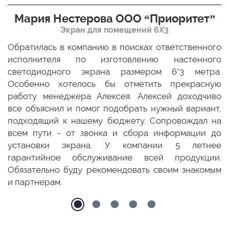
Мария Нестерова ООО “Приоритет”
Экран для помещений 6Х3
мо
Обратилась в компанию в поисках ответственного
Р
ще
исполнителя по изготовлению настенного
н
ых
светодиодного экрана размером 6*3 метра.
п
ТЦ
Особенно хотелось бы отметить прекрасную
о
По
работу менеджера Алексея. Алексей доходчиво
с
ED
все объяснил и помог подобрать нужный вариант,
п
 и
подходящий к нашему бюджету. Сопровождал на
бо
всем пути - от звонка и сбора информации до
установки экрана. У компании 5 летнее
гарантийное обслуживание всей продукции.
Обязательно буду рекомендовать своим знакомым
и партнерам.