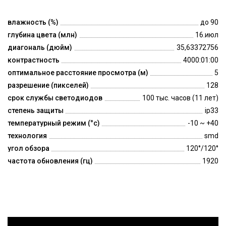
влажность (%)
до 90
глубина цвета (млн)
16.июл
диагональ (дюйм)
35,63372756
контрастность
4000:01:00
оптимальное расстояние просмотра (м)
5
разрешение (пикселей)
128
срок службы светодиодов
100 тыс. часов (11 лет)
степень защиты
ip33
температурный режим (°c)
-10 ~ +40
технология
smd
угол обзора
120°/120°
частота обновления (гц)
1920