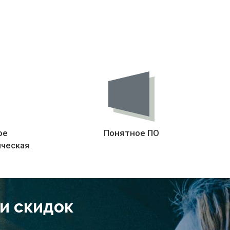
ое
Понятное ПО
ическая
 и скидок