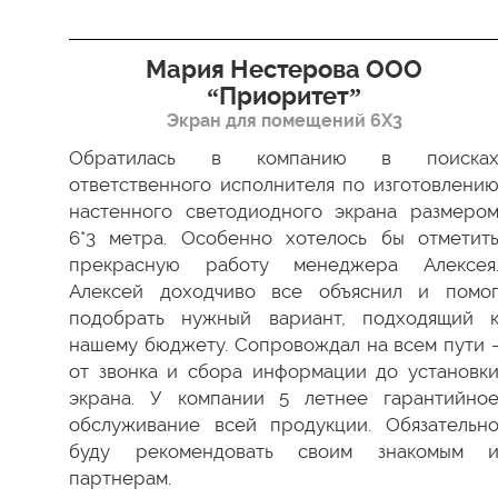
я”
Мария Нестерова ООО
“Приоритет”
Экран для помещений 6Х3
димо
 Все
Обратилась в компанию в поиска
ки в
ответственного исполнителя по изготовлени
ство
настенного светодиодного экрана размеро
ести
6*3 метра. Особенно хотелось бы отметит
а мы
прекрасную работу менеджера Алексея
 был
Алексей доходчиво все объяснил и помо
 как
подобрать нужный вариант, подходящий 
 ваш
нашему бюджету. Сопровождал на всем пути 
от звонка и сбора информации до установк
экрана. У компании 5 летнее гарантийно
обслуживание всей продукции. Обязательн
буду рекомендовать своим знакомым 
партнерам.