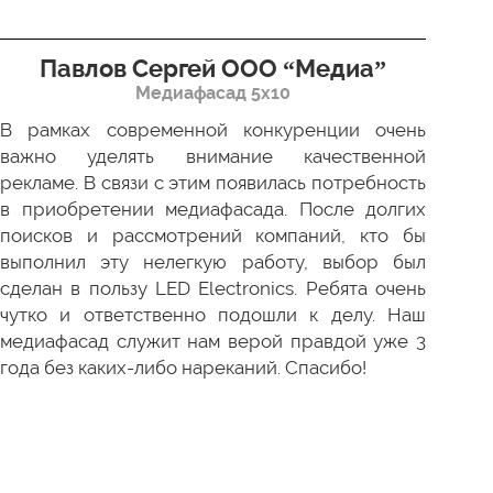
Павлов Сергей ООО “Медиа”
Д
Медиафасад 5х10
В рамках современной конкуренции очень
Сов
важно уделять внимание качественной
Пр
рекламе. В связи с этим появилась потребность
про
в приобретении медиафасада. После долгих
зак
поисков и рассмотрений компаний, кто бы
под
выполнил эту нелегкую работу, выбор был
отл
сделан в пользу LED Electronics. Ребята очень
пер
чутко и ответственно подошли к делу. Наш
ни 
медиафасад служит нам верой правдой уже 3
года без каких-либо нареканий. Спасибо!