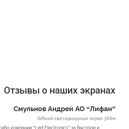
Отзывы о наших экранах
Смульнов Андрей АО “Лифан”
Гибкий светодиодный экран 3Х6м
ибо компании “Led Electronics” за быстрое и