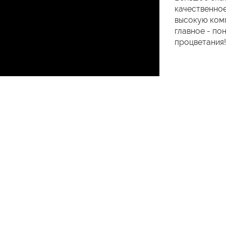
качественное
высокую комп
главное - по
процветания!