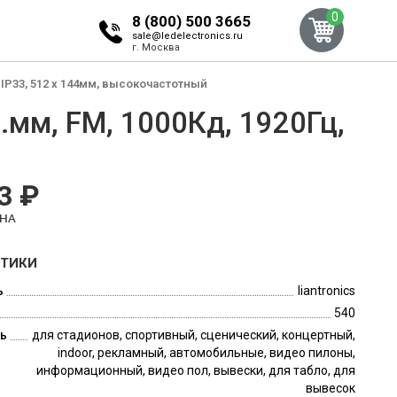
0
8 (800) 500 3665
sale@ledelectronics.ru
г. Москва
, IP33, 512 x 144мм, высокочастотный
.мм, FM, 1000Кд, 1920Гц,
3 ₽
ЕНА
СТИКИ
ь
liantronics
540
ь
для стадионов, спортивный, сценический, концертный,
indoor, рекламный, автомобильные, видео пилоны,
информационный, видео пол, вывески, для табло, для
вывесок