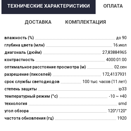
ТЕХНИЧЕСКИЕ ХАРАКТЕРИСТИКИ
ОПЛАТА
ДОСТАВКА
КОМПЛЕКТАЦИЯ
влажность (%)
до 90
глубина цвета (млн)
16.июл
диагональ (дюйм)
27,83884965
контрастность
4000:01:00
оптимальное расстояние просмотра (м)
02.сен
разрешение (пикселей)
172,4137931
срок службы светодиодов
100 тыс. часов (11 лет)
степень защиты
ip33
температурный режим (°c)
-10 ~ +40
технология
smd
угол обзора
120°/120°
частота обновления (гц)
1920