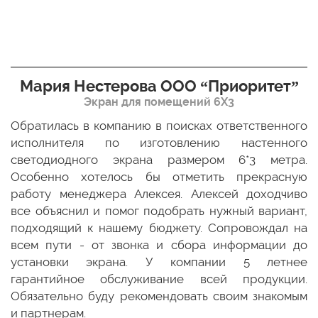
Мария Нестерова ООО “Приоритет”
Экран для помещений 6Х3
мо
Обратилась в компанию в поисках ответственного
Р
ще
исполнителя по изготовлению настенного
н
ых
светодиодного экрана размером 6*3 метра.
п
ТЦ
Особенно хотелось бы отметить прекрасную
о
По
работу менеджера Алексея. Алексей доходчиво
с
ED
все объяснил и помог подобрать нужный вариант,
п
 и
подходящий к нашему бюджету. Сопровождал на
бо
всем пути - от звонка и сбора информации до
установки экрана. У компании 5 летнее
гарантийное обслуживание всей продукции.
Обязательно буду рекомендовать своим знакомым
и партнерам.